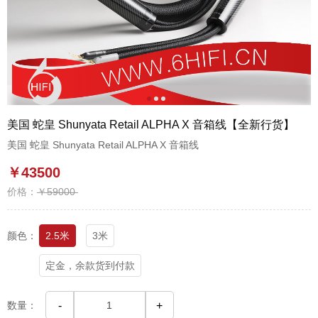
1
2
3
美国 蛇皇 Shunyata Retail ALPHA X 音箱线【全新行货】
美国 蛇皇 Shunyata Retail ALPHA X 音箱线
￥43500
价格：
￥59000
颜色：
2.5米
3米
定金，余款货到付款
数量：
-
+