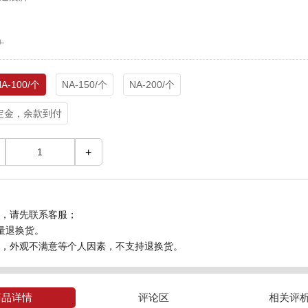
0
NA-100/个
NA-150/个
NA-200/个
定金，余款到付
+
之前，请先联系客服；
质量退换货。
满意，外观不满意等个人因素，不支持退换货。
商品详情
评论区
相关评析(