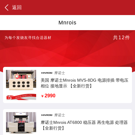
select hf_pro_id,hf_pro_title,hf_pro_cuxiao,hf_pro_smallpic,hf_
返回
pro_pinpai,b.* from hf_pro a,hf_pinpai b where b.hf_pinpai_id=
hf_pro_pinpai and hf_pro_online=1 and charindex(@en,hf_pro
_title)>0 order by hf_pro_id desc
Mnrois
共12件
为每个发烧友寻找合适器材
摩诺士
美国 摩诺士Mnrois MVS-8DG 电源排插 带电压
相位 接地显示 【全新行货】
2990
￥
摩诺士
摩诺士Mnrois AT6800 稳压器 再生电源 处理器
【全新行货】